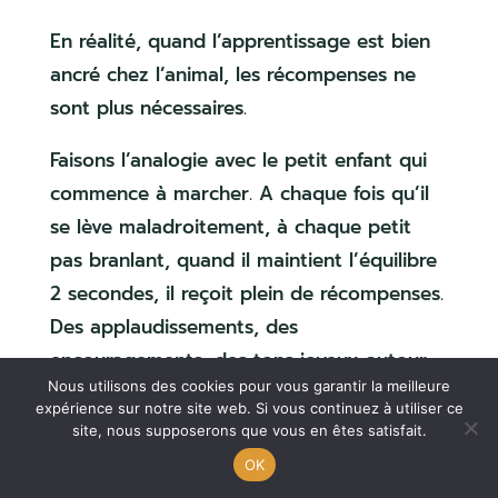
En réalité, quand l’apprentissage est bien
ancré chez l’animal, les récompenses ne
sont plus nécessaires.
Faisons l’analogie avec le petit enfant qui
commence à marcher. A chaque fois qu’il
se lève maladroitement, à chaque petit
pas branlant, quand il maintient l’équilibre
2 secondes, il reçoit plein de récompenses.
Des applaudissements, des
encouragements, des tons joyeux autour
Nous utilisons des cookies pour vous garantir la meilleure
de lui, des câlins… Ce sont des
expérience sur notre site web. Si vous continuez à utiliser ce
récompenses sociales qui ont énormément
site, nous supposerons que vous en êtes satisfait.
de valeur pour l’humain.
OK